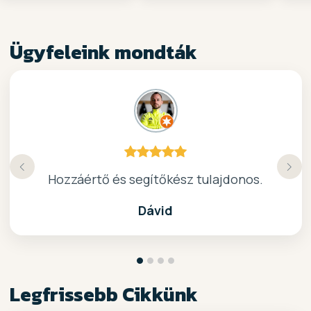
Ügyfeleink mondták
Köszönöm a gyors, barátságos kiszolgálast.
Hozzáértő és segítőkész tulajdonos.
Nagyon kedves elado, jo kis bolt :)
kiváló surf-ös bolt .. ajánlom!
Dávid
Legfrissebb Cikkünk