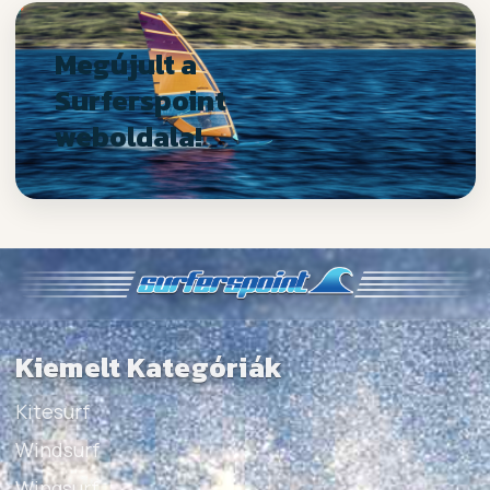
Megújult a
Surferspoint
weboldala!
Kiemelt Kategóriák
Kitesurf
Windsurf
Wingsurf