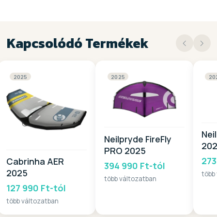
Kapcsolódó Termékek
2025
2025
20
Neil
Neilpryde FireFly
20
PRO 2025
273
Cabrinha AER
394 990 Ft-tól
2025
több
több változatban
127 990 Ft-tól
több változatban