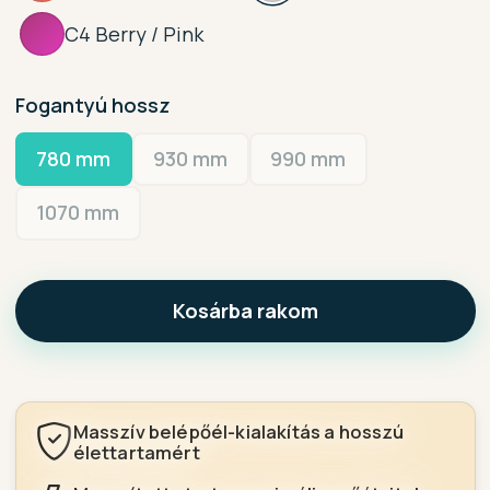
C4 Berry / Pink
Fogantyú hossz
780 mm
930 mm
990 mm
1070 mm
Kosárba rakom
Masszív belépőél-kialakítás a hosszú
élettartamért