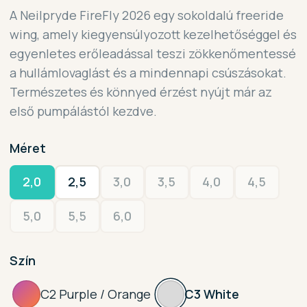
A Neilpryde FireFly 2026 egy sokoldalú freeride
wing, amely kiegyensúlyozott kezelhetőséggel és
egyenletes erőleadással teszi zökkenőmentessé
a hullámlovaglást és a mindennapi csúszásokat.
Természetes és könnyed érzést nyújt már az
első pumpálástól kezdve.
Méret
2,0
2,5
3,0
3,5
4,0
4,5
5,0
5,5
6,0
Szín
C2 Purple / Orange
C3 White