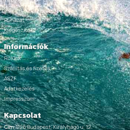
SUP
Ruházat
Kiegészítők
Információk
Rólunk
Szállítás és fizetés
ÁSZF
Adatkezelés
Impresszum
Kapcsolat
Cím:
1126 Budapest, Királyhágó u. 12.