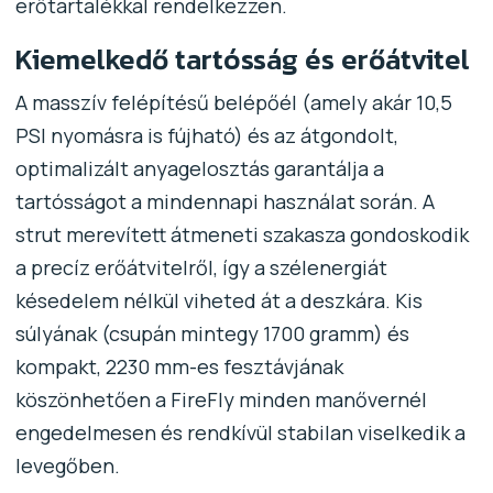
erőtartalékkal rendelkezzen.
Kiemelkedő tartósság és erőátvitel
A masszív felépítésű belépőél (amely akár 10,5
PSI nyomásra is fújható) és az átgondolt,
optimalizált anyagelosztás garantálja a
tartósságot a mindennapi használat során. A
strut merevített átmeneti szakasza gondoskodik
a precíz erőátvitelről, így a szélenergiát
késedelem nélkül viheted át a deszkára. Kis
súlyának (csupán mintegy 1700 gramm) és
kompakt, 2230 mm-es fesztávjának
köszönhetően a FireFly minden manővernél
engedelmesen és rendkívül stabilan viselkedik a
levegőben.