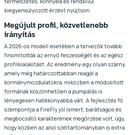
természetes, könnyed és rendkívül
kiegyensúlyozott érzést nyújtson.
Megújult profil, közvetlenebb
irányítás
A 2026-os modell esetében a tervezők tovább
finomították az ernyő feszességét és az egész
profilkialakítást. Az eredmény egy olyan szárny,
amely még határozottabban reagál a
kormánymozdulatokra, miközben a módosított
formának köszönhetően a pumpálás is
lényegesen hatékonyabbá vált. A fejlesztés fő
szempontja a FireFly jól ismert, barátságos és
megbocsátó karakterének megőrzése volt, úgy,
hogy közben az alsó széltartományban is extra