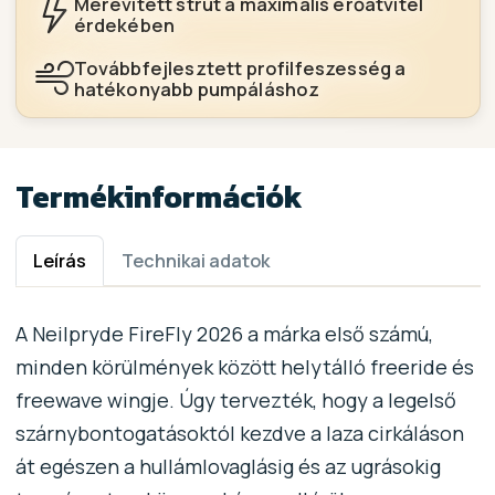
Merevített strut a maximális erőátvitel
érdekében
Továbbfejlesztett profilfeszesség a
hatékonyabb pumpáláshoz
Termékinformációk
Leírás
Technikai adatok
A Neilpryde FireFly 2026 a márka első számú,
minden körülmények között helytálló freeride és
freewave wingje. Úgy tervezték, hogy a legelső
szárnybontogatásoktól kezdve a laza cirkáláson
át egészen a hullámlovaglásig és az ugrásokig