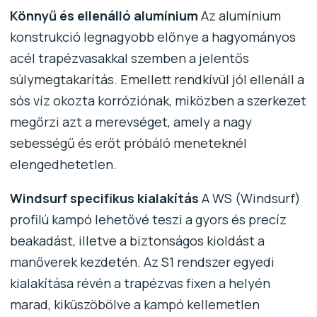
Könnyű és ellenálló alumínium
Az alumínium
konstrukció legnagyobb előnye a hagyományos
acél trapézvasakkal szemben a jelentős
súlymegtakarítás. Emellett rendkívül jól ellenáll a
sós víz okozta korróziónak, miközben a szerkezet
megőrzi azt a merevséget, amely a nagy
sebességű és erőt próbáló meneteknél
elengedhetetlen.
Windsurf specifikus kialakítás
A WS (Windsurf)
profilú kampó lehetővé teszi a gyors és precíz
beakadást, illetve a biztonságos kioldást a
manőverek kezdetén. Az S1 rendszer egyedi
kialakítása révén a trapézvas fixen a helyén
marad, kiküszöbölve a kampó kellemetlen