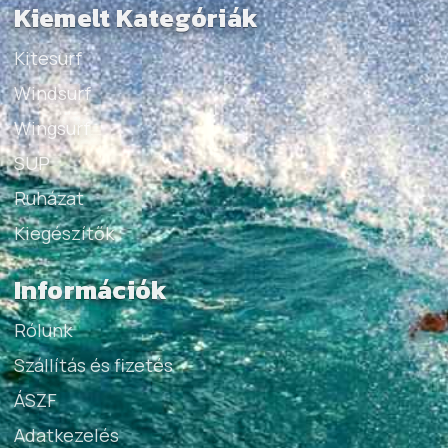
Kiemelt Kategóriák
Kitesurf
Windsurf
Wingsurf
SUP
Ruházat
Kiegészítők
Információk
Rólunk
Szállítás és fizetés
ÁSZF
Adatkezelés