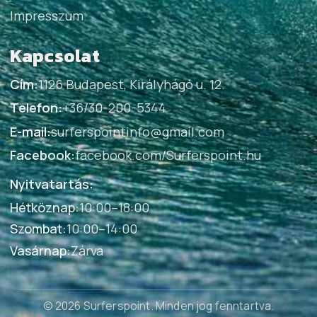
Impresszum
Kapcsolat
Cím:
1126 Budapest, Királyhágó u. 12.
Telefon:
+36/30-200-5344
E-mail:
surferspointinfo@gmail.com
Facebook:
facebook.com/Surferspoint.hu
Nyitvatartás:
Hétköznap
:
10:00–18:00
Szombat
:
10:00–14:00
Vasárnap
:
Zárva
© 2026 Surferspoint
. Minden jog fenntartva.