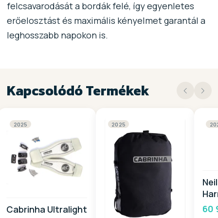
felcsavarodását a bordák felé, így egyenletes
erőelosztást és maximális kényelmet garantál a
leghosszabb napokon is.
Kapcsolódó Termékek
2025
2025
20
Nei
Ha
20
60 
Cabrinha Ultralight