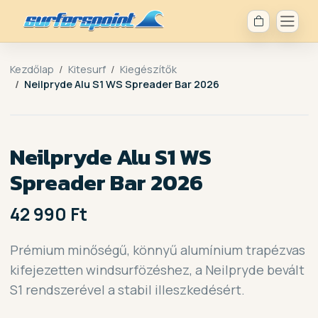
Kezdőlap
Kitesurf
Kiegészítők
Neilpryde Alu S1 WS Spreader Bar 2026
Neilpryde Alu S1 WS
Spreader Bar 2026
42 990 Ft
Prémium minőségű, könnyű alumínium trapézvas
kifejezetten windsurfözéshez, a Neilpryde bevált
S1 rendszerével a stabil illeszkedésért.