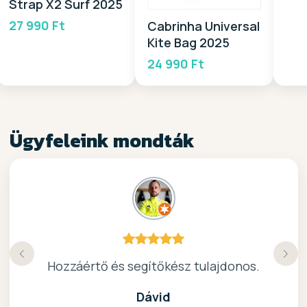
Strap X2 Surf 2025
27 990 Ft
Cabrinha Universal
Kite Bag 2025
24 990 Ft
Ügyfeleink mondták
Köszönöm a gyors, barátságos kiszolgálast.
Hozzáértő és segítőkész tulajdonos.
Nagyon kedves elado, jo kis bolt :)
kiváló surf-ös bolt .. ajánlom!
Dávid