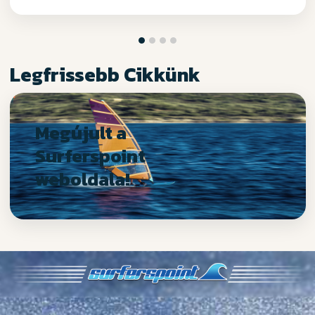
Legfrissebb Cikkünk
Megújult a
Surferspoint
weboldala!