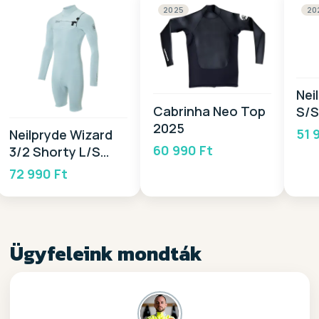
2025
20
Nei
Cabrinha Neo Top
S/S
2025
20
51 
Neilpryde Wizard
60 990 Ft
3/2 Shorty L/S
GBS FZ 2026
72 990 Ft
Ügyfeleink mondták