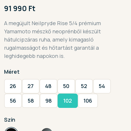
91 990 Ft
A megújult Neilpryde Rise 5/4 prémium
Yamamoto mészkő neoprénből készült
hátulcipzáras ruha, amely kimagasló
rugalmasságot és hőtartást garantál a
leghidegebb napokon is.
Méret
26
27
48
50
52
54
56
58
98
102
106
Szín