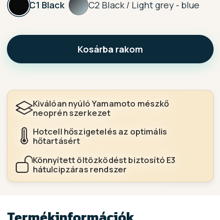
C1 Black
C2 Black / Light grey - blue
Kosárba rakom
Kiválóan nyúló Yamamoto mészkő
neoprén szerkezet
Hotcell hőszigetelés az optimális
hőtartásért
Könnyített öltözködést biztosító E3
hátulcipzáras rendszer
Termékinformációk