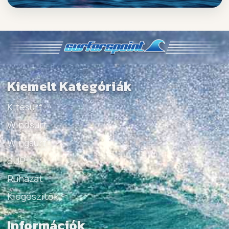
Kiemelt Kategóriák
Kitesurf
Windsurf
Wingsurf
SUP
Ruházat
Kiegészítők
Információk