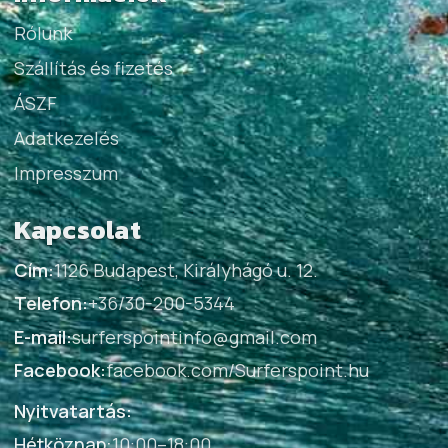
Rólunk
Szállítás és fizetés
ÁSZF
Adatkezelés
Impresszum
Kapcsolat
Cím:
1126 Budapest, Királyhágó u. 12.
Telefon:
+36/30-200-5344
E-mail:
surferspointinfo@gmail.com
Facebook:
facebook.com/Surferspoint.hu
Nyitvatartás:
Hétköznap
:
10:00–18:00