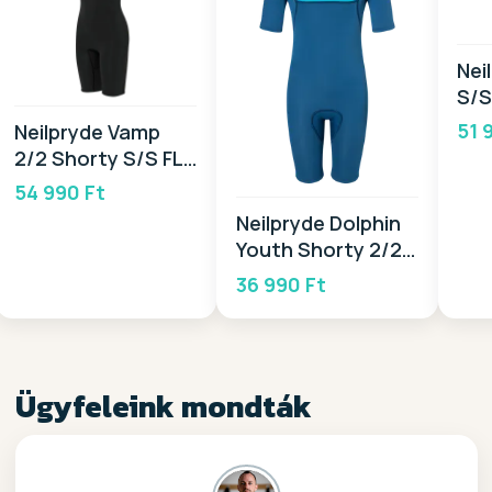
Nei
S/S
20
51 
Neilpryde Vamp
2/2 Shorty S/S FL
BZ 2026
54 990 Ft
Neilpryde Dolphin
Youth Shorty 2/2
BZ 2025
36 990 Ft
Ügyfeleink mondták