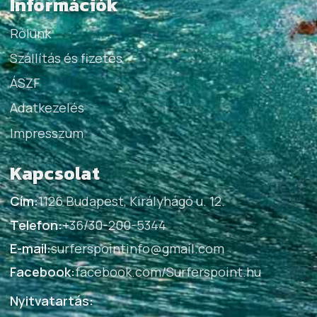
Információk
Rólunk
Szállítás és fizetés
ÁSZF
Adatkezelés
Impresszum
Kapcsolat
Cím:
1126 Budapest, Királyhágó u. 12.
Telefon:
+36/30-200-5344
E-mail:
surferspointinfo@gmail.com
Facebook:
facebook.com/Surferspoint.hu
Nyitvatartás: