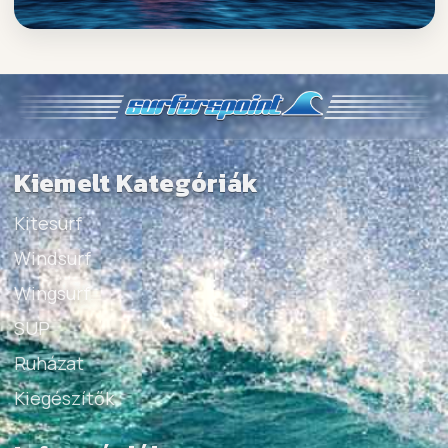
Kiemelt Kategóriák
Kitesurf
Windsurf
Wingsurf
SUP
Ruházat
Kiegészítők