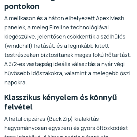
pontokon
A mellkason és a háton elhelyezett Apex Mesh
panelek, a meleg Fireline technológiával
kiegészülve, jelentősen csökkentik a szélhűlés
(windchill) hatását, és a leginkább kitett
testrészeken biztosítanak magas fokú hőtartást.
A 3/2-es vastagság ideális választás a nyár végi
hűvösebb időszakokra, valamint a melegebb őszi
napokra.
Klasszikus kényelem és könnyű
felvétel
A hátul cipzáras (Back Zip) kialakítás
hagyományosan egyszerű és gyors öltözködést
tesz lehetővé. A Nexus széria a front zip