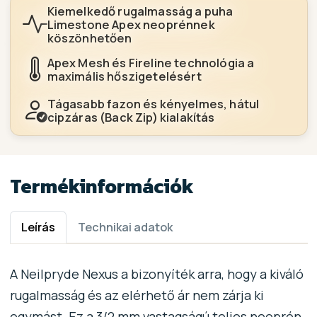
Kiemelkedő rugalmasság a puha
Limestone Apex neoprénnek
köszönhetően
Apex Mesh és Fireline technológia a
maximális hőszigetelésért
Tágasabb fazon és kényelmes, hátul
cipzáras (Back Zip) kialakítás
Termékinformációk
Leírás
Technikai adatok
A Neilpryde Nexus a bizonyíték arra, hogy a kiváló
rugalmasság és az elérhető ár nem zárja ki
egymást. Ez a 3/2 mm vastagságú teljes neoprén