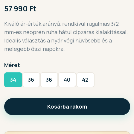
57 990 Ft
Kiváló ár-érték arányú, rendkívül rugalmas 3/2
mm-es neoprén ruha hátul cipzáras kialakítással.
Ideális választás a nyár végi hűvösebb és a
melegebb őszi napokra.
Méret
34
36
38
40
42
Kosárba rakom