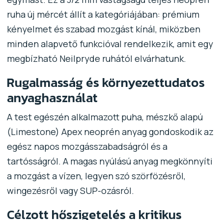
ruha új mércét állít a kategóriájában: prémium
kényelmet és szabad mozgást kínál, miközben
minden alapvető funkcióval rendelkezik, amit egy
megbízható Neilpryde ruhától elvárhatunk.
Rugalmasság és környezettudatos
anyaghasználat
A test egészén alkalmazott puha, mészkő alapú
(Limestone) Apex neoprén anyag gondoskodik az
egész napos mozgásszabadságról és a
tartósságról. A magas nyúlású anyag megkönnyíti
a mozgást a vízen, legyen szó szörfözésről,
wingezésről vagy SUP-ozásról.
Célzott hőszigetelés a kritikus