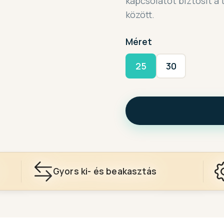
kapcsolatot biztosít a
között.
Méret
25
30
Gyors ki- és beakasztás