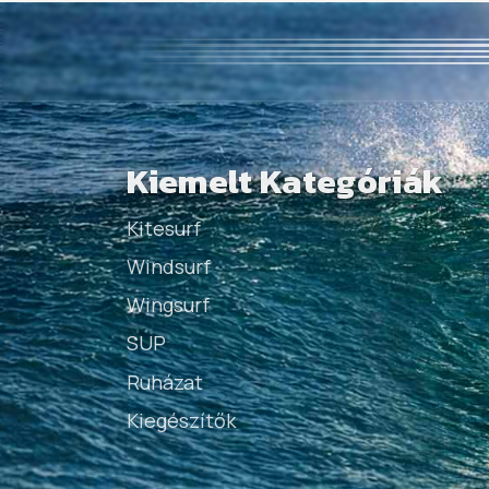
Kiemelt Kategóriák
Kitesurf
Windsurf
Wingsurf
SUP
Ruházat
Kiegészítők