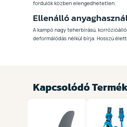
fordulók közben elengedhetetlen.
Ellenálló anyaghaszná
A kampó nagy teherbírású, korrózióálló 
deformálódás nélkül bírja. Hosszú élet
Kapcsolódó Termé