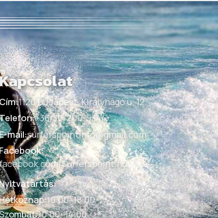
Kapcsolat
Cím:
1126 Budapest, Királyhágó u. 12.
Telefon:
+36/30-200-5344
E-mail:
surferspointinfo@gmail.com
Facebook:
facebook.com/Surferspoint.hu
Nyitvatartás:
Hétköznap
:
10:00–18:00
Szombat
:
10:00–14:00