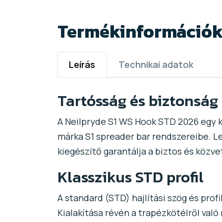
Termékinformáció
Leírás
Technikai adatok
Tartósság és biztonság 
A Neilpryde S1 WS Hook STD 2026 egy k
márka S1 spreader bar rendszereibe. L
kiegészítő garantálja a biztos és közvet
Klasszikus STD profil
A standard (STD) hajlítási szög és prof
Kialakítása révén a trapézkötélről val