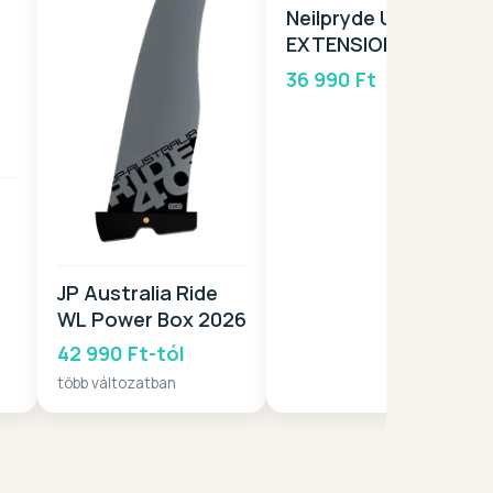
Neilpryde UXT RDM
EXTENSION 2026
36 990 Ft
JP Australia Ride
WL Power Box 2026
42 990 Ft-tól
több változatban