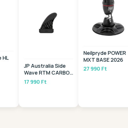
Neilpryde POWER
e HL
MXT BASE 2026
JP Australia Side
27 990 Ft
Wave RTM CARBON
Fin SB 2026
17 990 Ft