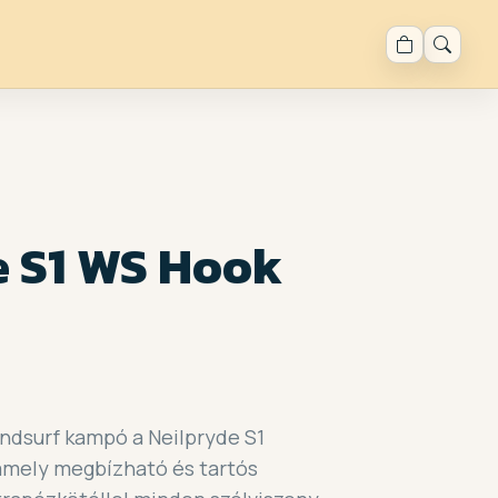
e S1 WS Hook
indsurf kampó a Neilpryde S1
amely megbízható és tartós