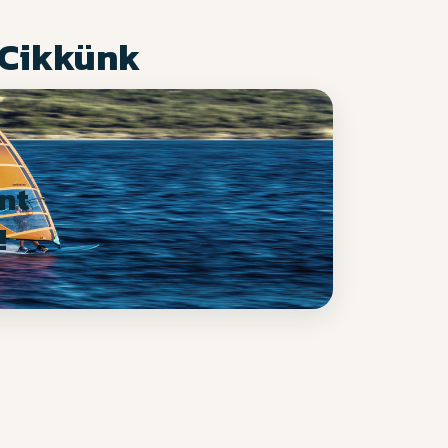
 Cikkünk
nt
!