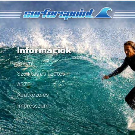
Információk
Rólunk
Szállítás és fizetés
ÁSZF
Adatkezelés
Impresszum