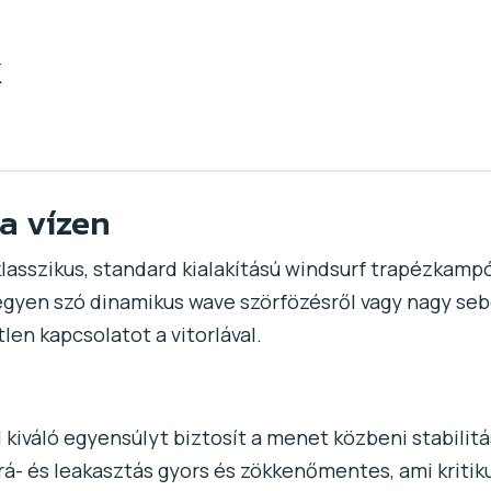
k
a vízen
lasszikus, standard kialakítású windsurf trapézkampó
egyen szó dinamikus wave szörfözésről vagy nagy seb
len kapcsolatot a vitorlával.
il kiváló egyensúlyt biztosít a menet közbeni stabili
ó rá- és leakasztás gyors és zökkenőmentes, ami krit