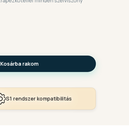
 trapézkötéllel minden szélviszony
Kosárba rakom
S1 rendszer kompatibilitás