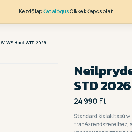
Kezdőlap
Katalógus
Cikkek
Kapcsolat
e S1 WS Hook STD 2026
Neilpryd
STD 2026
24 990 Ft
Standard kialakítású w
trapézrendszereihez, 