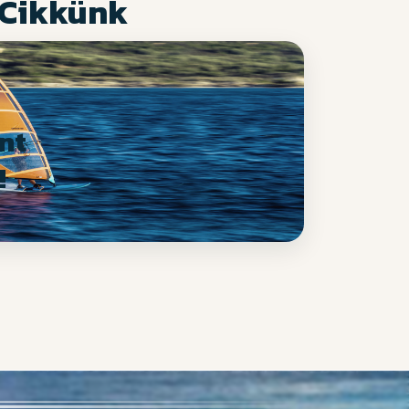
 Cikkünk
nt
!