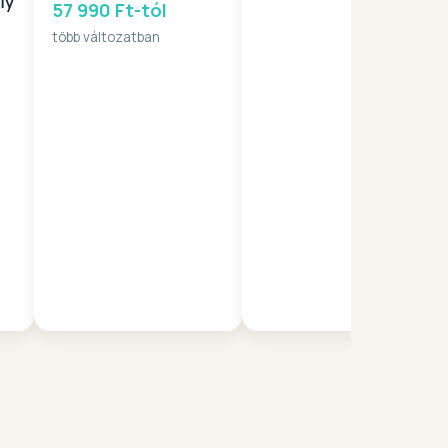
ly
57 990 Ft-tól
több változatban