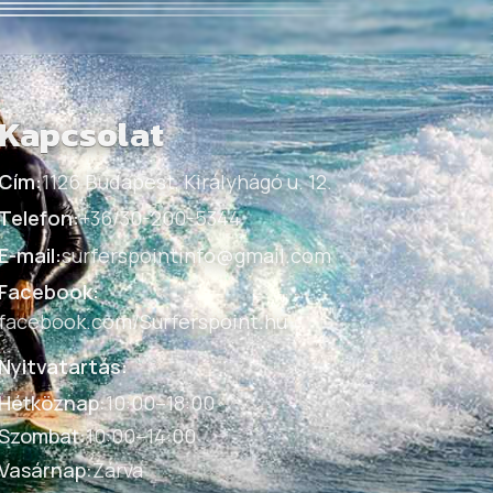
Kapcsolat
Cím:
1126 Budapest, Királyhágó u. 12.
Telefon:
+36/30-200-5344
E-mail:
surferspointinfo@gmail.com
Facebook:
facebook.com/Surferspoint.hu
Nyitvatartás:
Hétköznap
:
10:00–18:00
Szombat
:
10:00–14:00
Vasárnap
:
Zárva