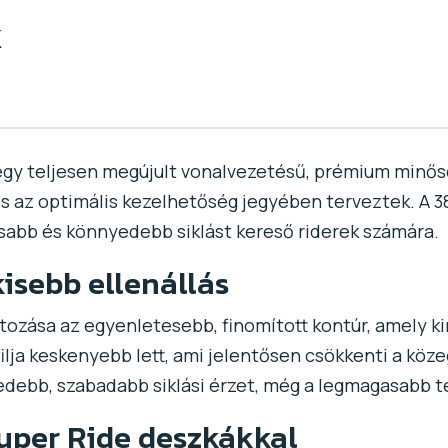
k
 egy teljesen megújult vonalvezetésű, prémium minős
és az optimális kezelhetőség jegyében terveztek. A 3
rsabb és könnyedebb siklást kereső riderek számára.
isebb ellenállás
tozása az egyenletesebb, finomított kontúr, amely k
lja keskenyebb lett, ami jelentősen csökkenti a köz
ebb, szabadabb siklási érzet, még a legmagasabb te
uper Ride deszkákkal