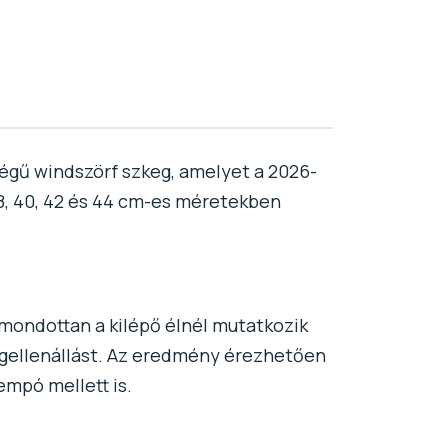
égű windszörf szkeg, amelyet a 2026-
8, 40, 42 és 44 cm-es méretekben
imondottan a kilépő élnél mutatkozik
egellenállást. Az eredmény érezhetően
mpó mellett is.