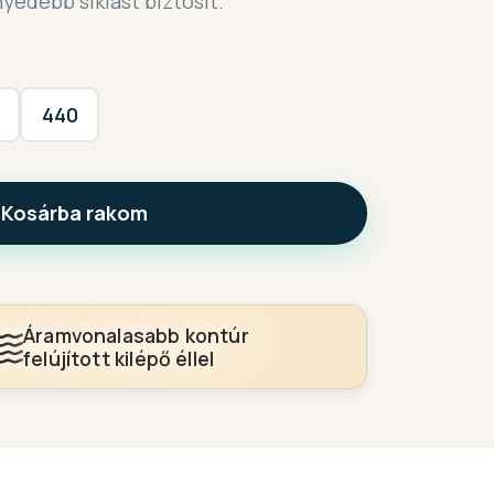
edebb siklást biztosít.
440
Kosárba rakom
Áramvonalasabb kontúr
felújított kilépő éllel