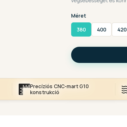
végsebességet és könny
Méret
380
400
420
Precíziós CNC-mart G10
konstrukció