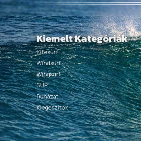
Kiemelt Kategóriák
Kitesurf
Windsurf
Wingsurf
SUP
Ruházat
Kiegészítők