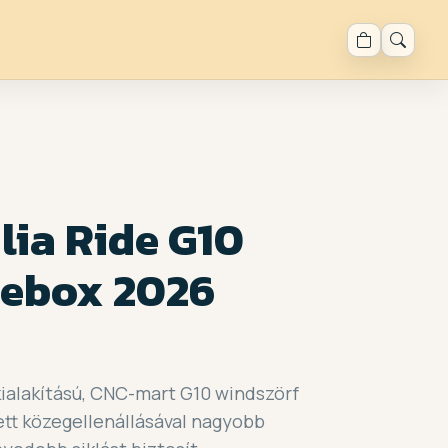
lia Ride G10
lebox 2026
kialakítású, CNC-mart G10 windszörf
tt közegellenállásával nagyobb