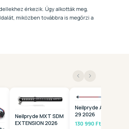
dellekhez érkezik. Úgy alkották meg,
ldalát, miközben továbbra is megőrzi a
Neilpryde ATEC-F
29 2026
Neilpryde MXT SDM
EXTENSION 2026
130 990 Ft