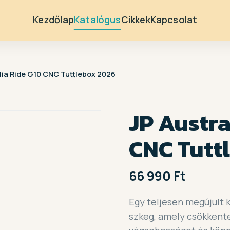
Kezdőlap
Katalógus
Cikkek
Kapcsolat
lia Ride G10 CNC Tuttlebox 2026
JP Austra
CNC Tutt
66 990 Ft
Egy teljesen megújult 
szkeg, amely csökkente