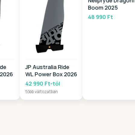
Neilpryde Dragonf
Boom 2025
48 990 Ft
ide
JP Australia Ride
 2026
WL Power Box 2026
42 990 Ft-tól
több változatban