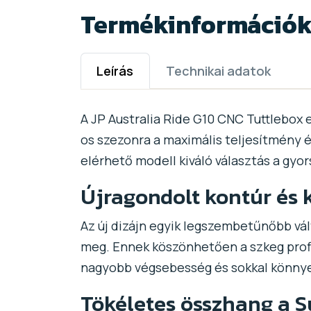
Termékinformáció
Leírás
Technikai adatok
A JP Australia Ride G10 CNC Tuttlebox
os szezonra a maximális teljesítmény 
elérhető modell kiváló választás a gyo
Újragondolt kontúr és k
Az új dizájn egyik legszembetűnőbb vál
meg. Ennek köszönhetően a szkeg profi
nagyobb végsebesség és sokkal könnyed
Tökéletes összhang a S