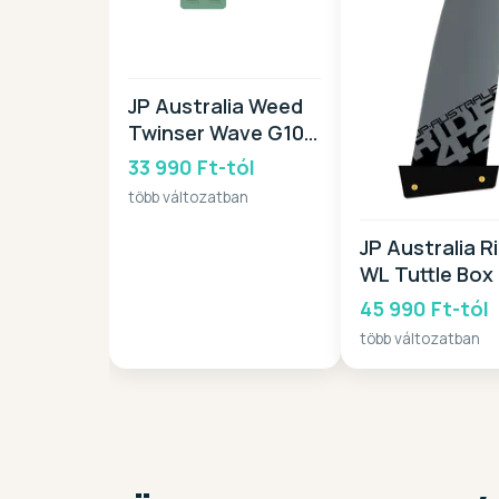
JP Australia Weed
Twinser Wave G10
SB 2026
33 990 Ft-tól
több változatban
JP Australia R
WL Tuttle Box
45 990 Ft-tól
több változatban