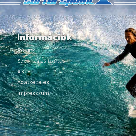
Információk
Rólunk
Szállítás és fizetés
ÁSZF
Adatkezelés
Impresszum