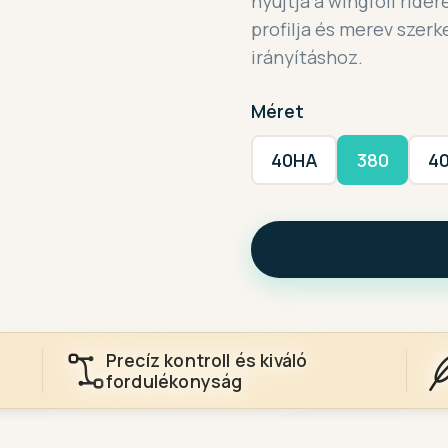
nyújtja a wingfoil ride
profilja és merev szer
irányításhoz.
Méret
40HA
380
4
Precíz kontroll és kiváló
fordulékonyság