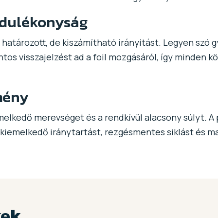
ordulékonyság
határozott, de kiszámítható irányítást. Legyen szó g
ontos visszajelzést ad a foil mozgásáról, így minden
mény
melkedő merevséget és a rendkívül alacsony súlyt. A
kiemelkedő iránytartást, rezgésmentes siklást és ma
kek