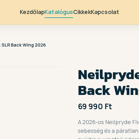
Kezdőlap
Katalógus
Cikkek
Kapcsolat
ht SLR Back Wing 2026
Neilpryde
Back Win
69 990 Ft
A 2026-os Neilpryde Fl
sebesség és a páratlan