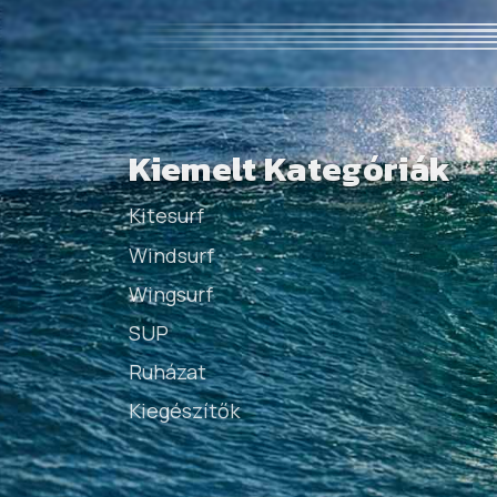
Kiemelt Kategóriák
Kitesurf
Windsurf
Wingsurf
SUP
Ruházat
Kiegészítők