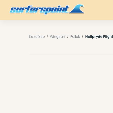
Kezdőlap
Wingsurf
Foilok
Neilpryde Flig