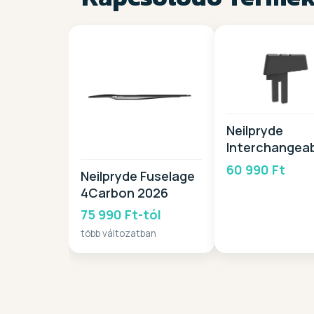
Neilpryde
Interchangea
Head -DT 202
60 990 Ft
Neilpryde Fuselage
4Carbon 2026
75 990 Ft-tól
több változatban