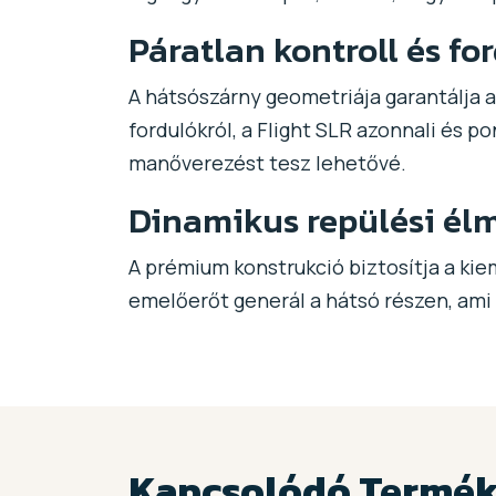
Páratlan kontroll és f
A hátsószárny geometriája garantálja a 
fordulókról, a Flight SLR azonnali és p
manőverezést tesz lehetővé.
Dinamikus repülési él
A prémium konstrukció biztosítja a kie
emelőerőt generál a hátsó részen, ami 
Kapcsolódó Termé