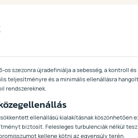
k
-os szezonra újradefiniálja a sebesség, a kontroll é
is teljesítményre és a minimális ellenállásra hangoltá
oil rendszereknek.
közegellenállás
sökkentett ellenállású kialakításnak köszönhetően ez 
ményt biztosít. Felesleges turbulenciák nélkül tesz
promisszumot kellene kötni az egyensúly terén.