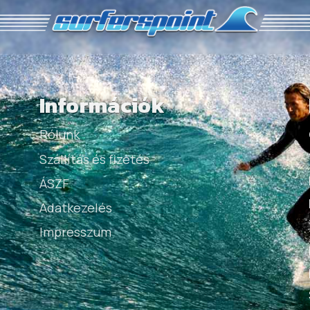
Információk
Rólunk
Szállítás és fizetés
ÁSZF
Adatkezelés
Impresszum