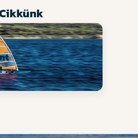
 Cikkünk
nt
!