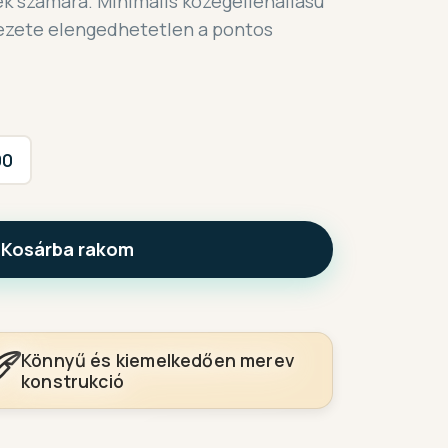
rek számára. Minimális közegellenállású
kezete elengedhetetlen a pontos
00
Kosárba rakom
Könnyű és kiemelkedően merev
konstrukció