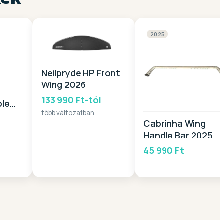
2025
Neilpryde HP Front
Wing 2026
133 990 Ft-tól
ble
több változatban
6
Cabrinha Wing
Handle Bar 2025
45 990 Ft