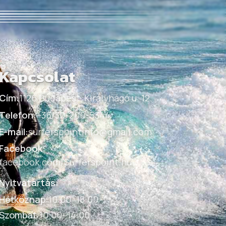
Kapcsolat
Cím:
1126 Budapest, Királyhágó u. 12.
Telefon:
+36/30-200-5344
E-mail:
surferspointinfo@gmail.com
Facebook:
facebook.com/Surferspoint.hu
Nyitvatartás:
Hétköznap
:
10:00–18:00
Szombat
:
10:00–14:00