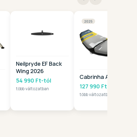
2025
Neilpryde EF Back
Wing 2026
Cabrinha AER 2025
54 990 Ft-tól
127 990 Ft-tól
több változatban
több változatban