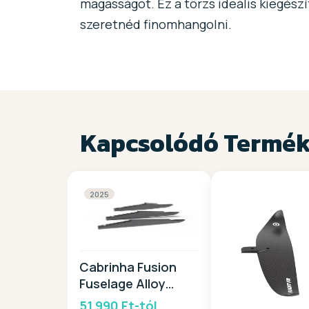
magasságot. Ez a törzs ideális kiegész
szeretnéd finomhangolni.
Kapcsolódó Termé
2025
Cabrinha Fusion
Fuselage Alloy
2025
51 990 Ft-tól