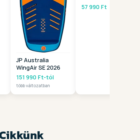
2025
57 990 Ft
JP Australia
WingAir SE 2026
151 990 Ft-tól
több változatban
 Cikkünk