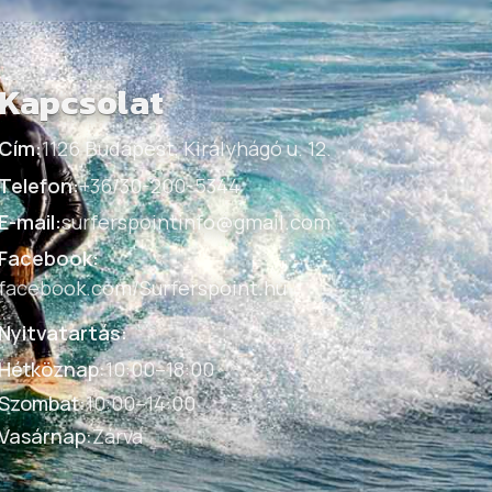
Kapcsolat
Cím:
1126 Budapest, Királyhágó u. 12.
Telefon:
+36/30-200-5344
E-mail:
surferspointinfo@gmail.com
Facebook:
facebook.com/Surferspoint.hu
Nyitvatartás:
Hétköznap
:
10:00–18:00
Szombat
:
10:00–14:00
Vasárnap
:
Zárva