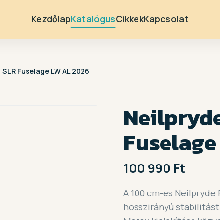
Kezdőlap
Katalógus
Cikkek
Kapcsolat
t SLR Fuselage LW AL 2026
Neilpryde
Fuselage
100 990 Ft
A 100 cm-es Neilpryde 
hosszirányú stabilitást