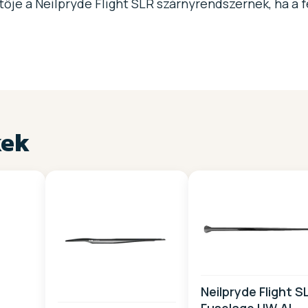
ítője a Neilpryde Flight SLR szárnyrendszernek, ha a
kek
Neilpryde Flight S
Fuselage HW AL