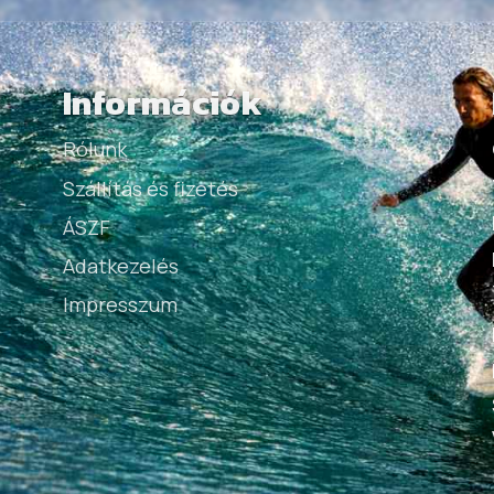
Információk
Rólunk
Szállítás és fizetés
ÁSZF
Adatkezelés
Impresszum