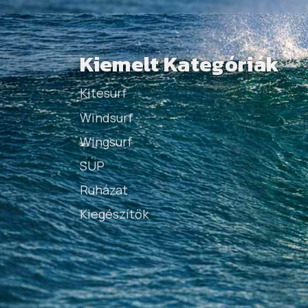
Kiemelt Kategóriák
Kitesurf
Windsurf
Wingsurf
SUP
Ruházat
Kiegészítők