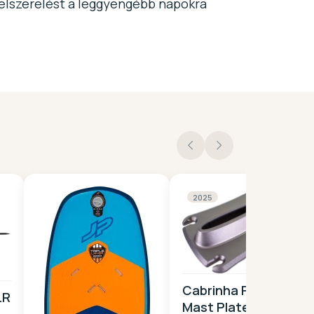
 felszerelést a leggyengébb napokra
2025
Cabrinha Forged
LR
Mast Plate Socket