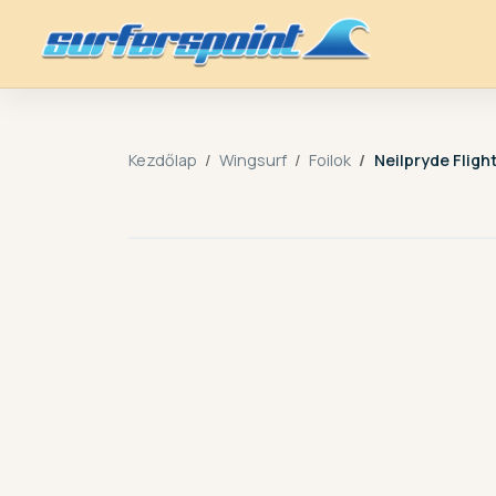
Kezdőlap
Wingsurf
Foilok
Neilpryde Fligh