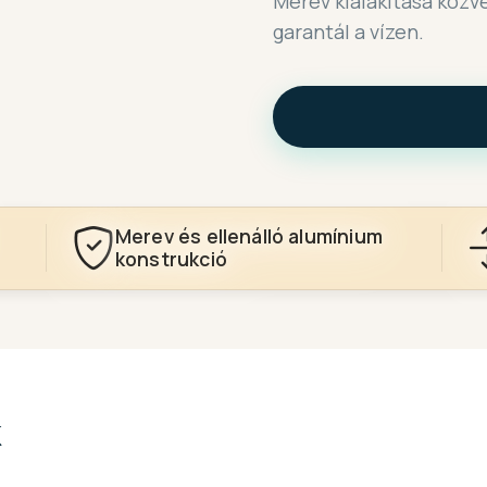
Merev kialakítása közve
garantál a vízen.
Merev és ellenálló alumínium
konstrukció
k