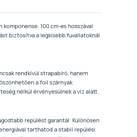
en komponense. 100 cm-es hosszával
st biztosítva a legkisebb fuvallatoknál
mcsak rendkívül strapabíró, hanem
köszönhetően a foil szárnyak
eség nélkül érvényesülnek a víz alatt.
yugodtabb repülést garantál. Különösen
nergiával tarthatod a stabil repülési