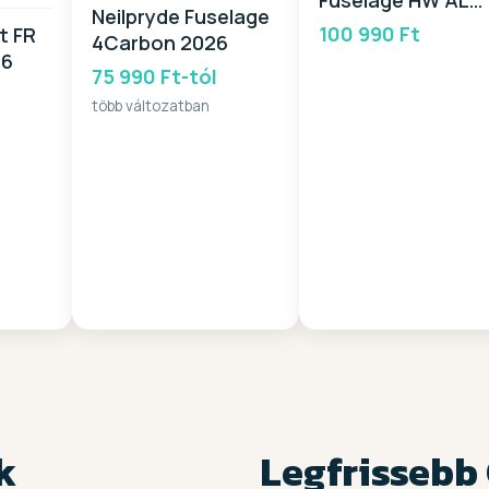
Neilpryde Fuselage
2026
100 990 Ft
ht FR
4Carbon 2026
26
75 990 Ft-tól
több változatban
k
Legfrissebb