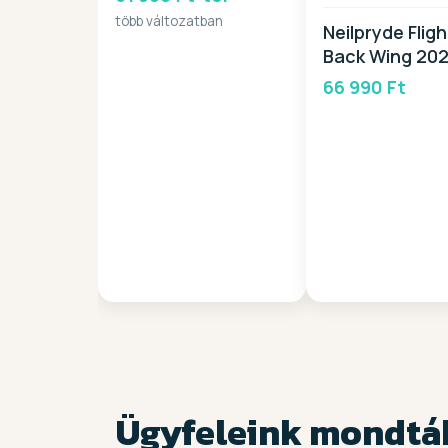
több változatban
Neilpryde Flig
Back Wing 20
66 990 Ft
Ügyfeleink mondtá