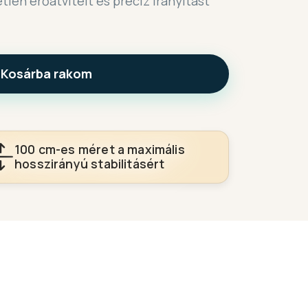
tlen erőátvitelt és precíz irányítást
Kosárba rakom
100 cm-es méret a maximális
hosszirányú stabilitásért