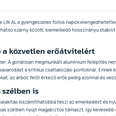
ge LW AL a gyengeszeles foilos napok elengedhetetl
átsó szárny között, kiemelkedő hosszirányú stabilitá
a közvetlen erőátvitelért
dszer. A gondosan megmunkált alumínium felépítés ne
csavarodást a kritikus csatlakozási pontoknál. Ennek 
at, az árboc felől érkező erők pedig azonnal és veszt
 szélben is
kialakítás kiszámíthatóbbá teszi az emelkedést és n
ukas szélben nyújt magabiztos támaszt, így kevesebb e