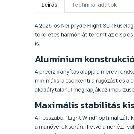
Leírás
Technikai adatok
A 2026-os Neilpryde Flight SLR Fusela
tökéletes harmóniát teremt az első és h
is.
Alumínium konstrukció 
A precíz irányítás alapja a merev ren
minimálisra csökkenti a rugózást és a 
akadálytalanul megkapják az impulzusok
Maximális stabilitás kis
A hosszabb, "Light Wind" optimalizált 
a manőverek során, illetve a nehéz, ly