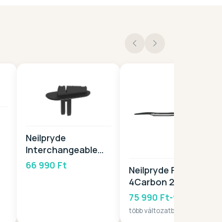
Neilpryde
Interchangeable
Head -PB 2026
66 990 Ft
Neilpryde Fuselage
4Carbon 2026
75 990 Ft-tól
több változatban