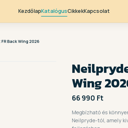
Kezdőlap
Katalógus
Cikkek
Kapcsolat
t FR Back Wing 2026
Neilpryde
Wing 202
66 990 Ft
Megbízható és könnyen 
Neilpryde-tól, amely ki