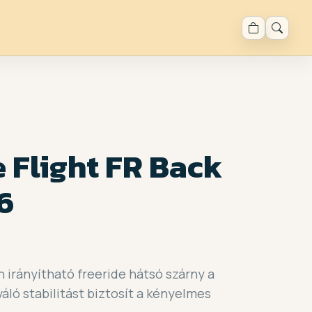
 Flight FR Back
6
irányítható freeride hátsó szárny a
váló stabilitást biztosít a kényelmes