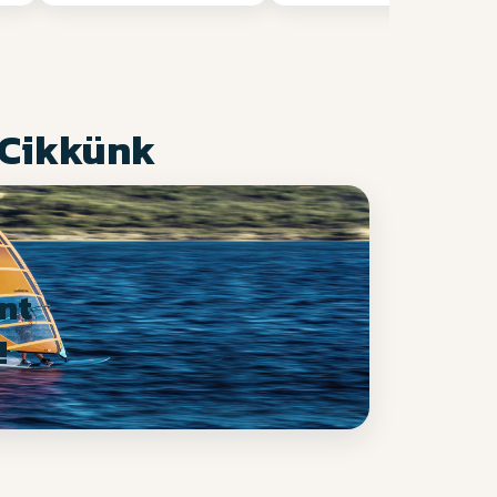
 Cikkünk
nt
!