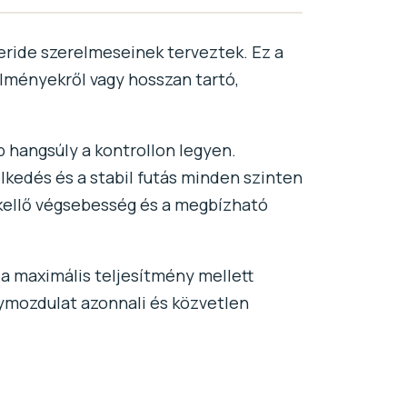
eeride szerelmeseinek terveztek. Ez a
ülményekről vagy hosszan tartó,
bb hangsúly a kontrollon legyen.
edés és a stabil futás minden szinten
 kellő végsebesség és a megbízható
 a maximális teljesítmény mellett
ymozdulat azonnali és közvetlen