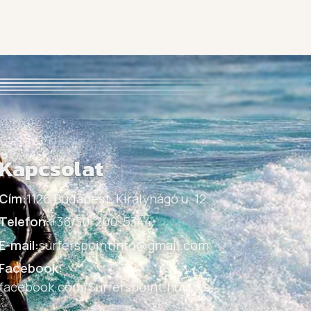
Kapcsolat
Cím:
1126 Budapest, Királyhágó u. 12.
Telefon:
+36/30-200-5344
E-mail:
surferspointinfo@gmail.com
Facebook:
facebook.com/Surferspoint.hu