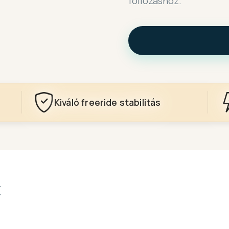
foilozáshoz.
Kiváló freeride stabilitás
k