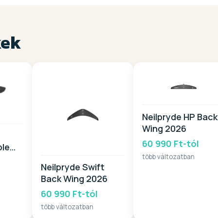
kek
Neilpryde HP Back
Wing 2026
60 990 Ft-tól
ble
több változatban
6
Neilpryde Swift
Back Wing 2026
60 990 Ft-tól
több változatban