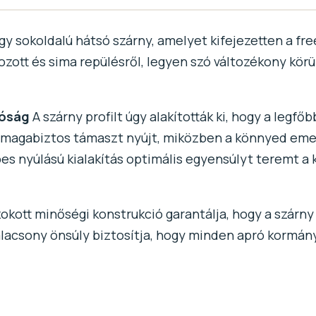
gy sokoldalú hátsó szárny, amelyet kifejezetten a fr
ozott és sima repülésről, legyen szó változékony kör
tóság
A szárny profilt úgy alakították ki, hogy a legfő
magabiztos támaszt nyújt, miközben a könnyed emelk
pes nyúlású kialakítás optimális egyensúlyt teremt a
kott minőségi konstrukció garantálja, hogy a szárny
lacsony önsúly biztosítja, hogy minden apró kormán