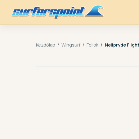
Kezdőlap
Wingsurf
Foilok
Neilpryde Fligh