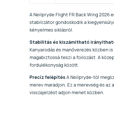
A Neilpryde Flight FR Back Wing 2026 e
stabilizátor gondoskodik a kiegyensúly
kényelmes siklásról.
Stabilitás és kiszámítható irányítha
Kanyarodás és manőverezés közben is 
magabiztossá teszi a foilozást. A köze
fordulékonyság között.
Precíz felépítés
A Neilpryde-tól megszo
merev maradjon. Ez a merevség és az a
visszajelzést adjon menet közben.