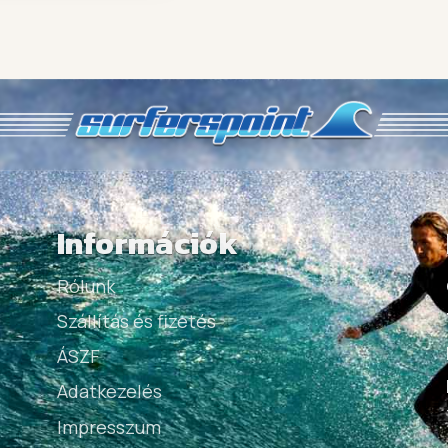
Információk
Rólunk
Szállítás és fizetés
ÁSZF
Adatkezelés
Impresszum