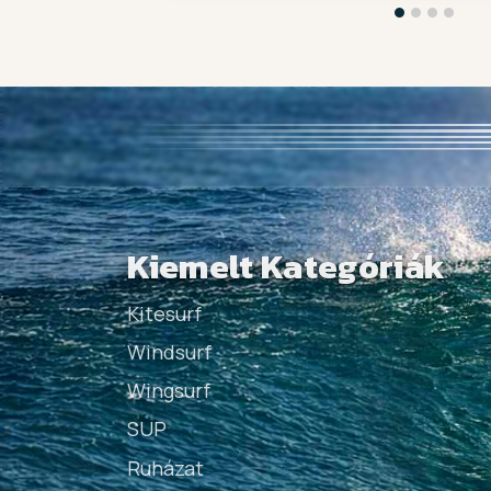
Kiemelt Kategóriák
Kitesurf
Windsurf
Wingsurf
SUP
Ruházat