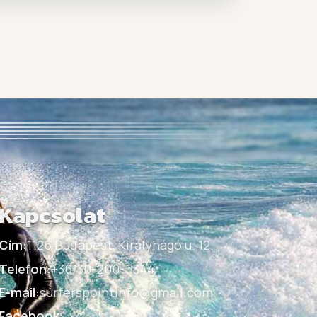
Kapcsolat
Cím:
1126 Budapest, Királyhágó u. 12.
Telefon:
+36/30-200-5344
E-mail:
surferspointinfo@gmail.com
Facebook: