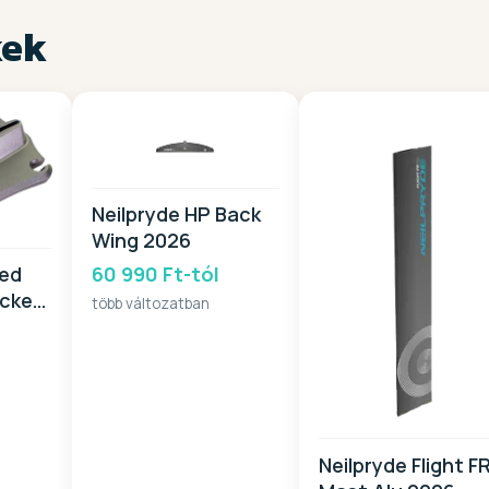
kek
Neilpryde HP Back
Wing 2026
ged
60 990 Ft-tól
ocket
több változatban
Neilpryde Flight F