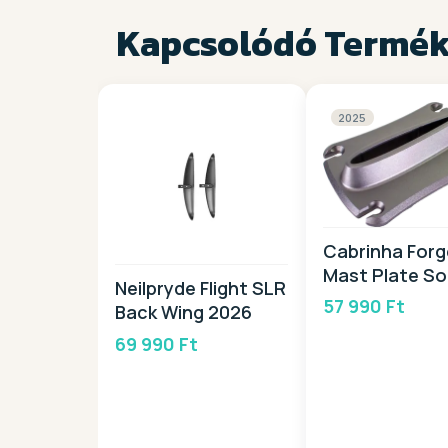
Kapcsolódó Termé
2025
Cabrinha For
Mast Plate S
Neilpryde Flight SLR
2025
57 990 Ft
Back Wing 2026
69 990 Ft