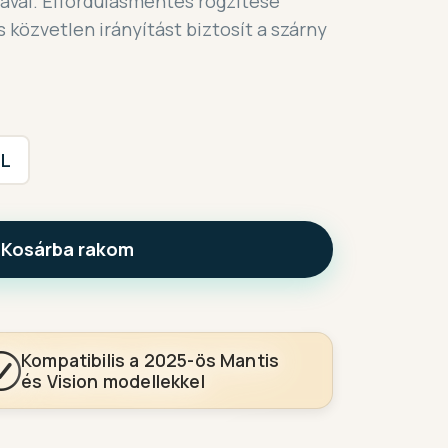
ával. Elfordulásmentes rögzítése
közvetlen irányítást biztosít a szárny
L
Kosárba rakom
Kompatibilis a 2025-ös Mantis
és Vision modellekkel