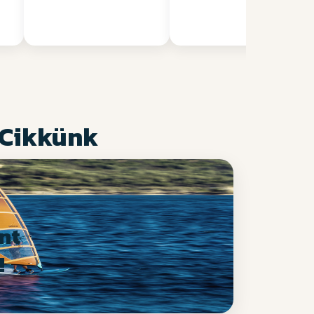
 Cikkünk
nt
!