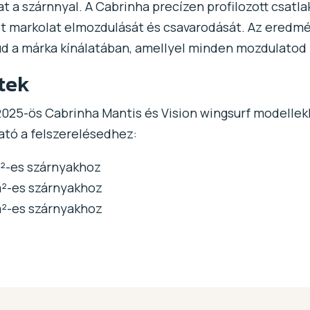
at a szárnnyal. A Cabrinha precízen profilozott csatla
zit markolat elmozdulását és csavarodását. Az eredm
rúd a márka kínálatában, amellyel minden mozdulatod 
tek
a 2025-ös Cabrinha Mantis és Vision wingsurf model
ató a felszerelésedhez:
m²-es szárnyakhoz
 m²-es szárnyakhoz
 m²-es szárnyakhoz