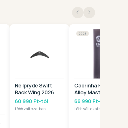
2025
Neilpryde Swift
Cabrinha Fusion
Back Wing 2026
Alloy Mast MKII
2025
60 990 Ft-tól
66 990 Ft-tól
több változatban
több változatban
R