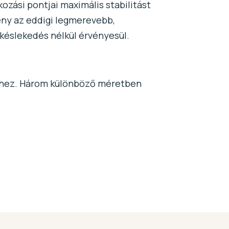
kozási pontjai maximális stabilitást
ény az eddigi legmerevebb,
késlekedés nélkül érvényesül.
lekhez. Három különböző méretben