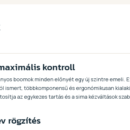
k
maximális kontroll
yos boomok minden előnyét egy új szintre emeli. Ez 
 jól ismert, többkomponensű és ergonómikusan kialak
osítja az egykezes tartás és a sima kézváltások sza
v rögzítés