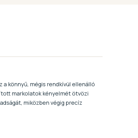
a könnyű, mégis rendkívül ellenálló
ított markolatok kényelmét ötvözi
badságát, miközben végig precíz