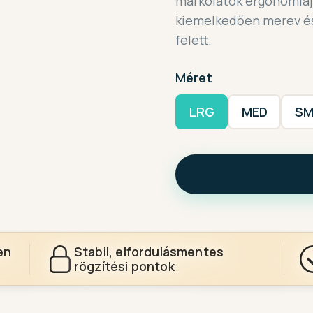
markolatok ergonómiáj
kiemelkedően merev és 
felett.
Méret
LRG
MED
SM
en
Stabil, elfordulásmentes
rögzítési pontok