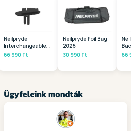
Neilpryde
Neilpryde Foil Bag
Nei
Interchangeable
2026
Bac
Head -PB 2026
66 990 Ft
30 990 Ft
66 
Ügyfeleink mondták