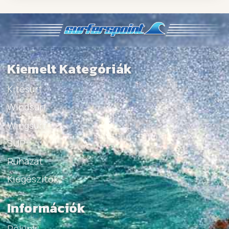
Kiemelt Kategóriák
Kitesurf
Windsurf
Wingsurf
SUP
Ruházat
Kiegészítők
Információk
Rólunk