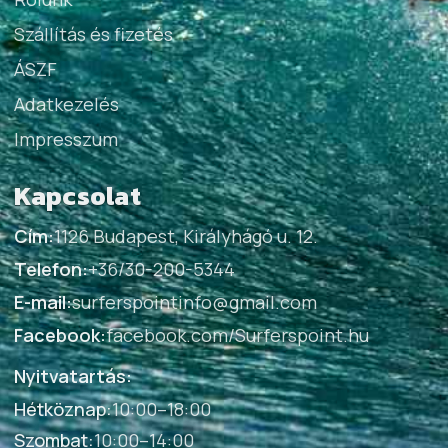
Szállítás és fizetés
ÁSZF
Adatkezelés
Impresszum
Kapcsolat
Cím:
1126 Budapest, Királyhágó u. 12.
Telefon:
+36/30-200-5344
E-mail:
surferspointinfo@gmail.com
Facebook:
facebook.com/Surferspoint.hu
Nyitvatartás:
Hétköznap
:
10:00–18:00
Szombat
:
10:00–14:00