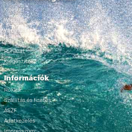
Kitesurf
Windsurf
Wingsurf
SUP
Ruházat
Kiegészítők
Információk
Rólunk
Szállítás és fizetés
ÁSZF
Adatkezelés
Impresszum