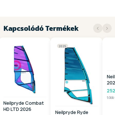
Kapcsolódó Termékek
2025
Nei
20
252
több
Neilpryde Combat
HD LTD 2026
Neilpryde Ryde