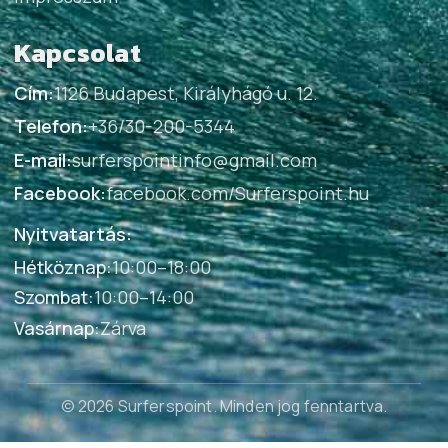
Kapcsolat
Cím:
1126 Budapest, Királyhágó u. 12.
Telefon:
+36/30-200-5344
E-mail:
surferspointinfo@gmail.com
Facebook:
facebook.com/Surferspoint.hu
Nyitvatartás:
Hétköznap
:
10:00–18:00
Szombat
:
10:00–14:00
Vasárnap
:
Zárva
© 2026 Surferspoint
. Minden jog fenntartva.