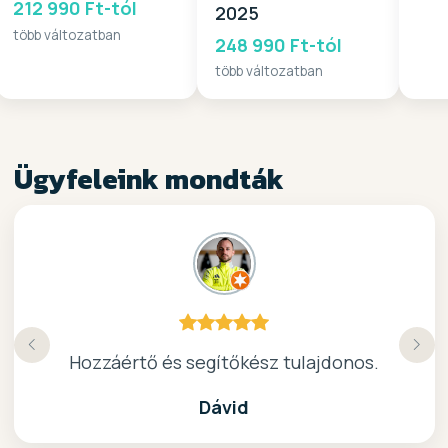
212 990 Ft-tól
2025
több változatban
248 990 Ft-tól
több változatban
Ügyfeleink mondták
Köszönöm a gyors, barátságos kiszolgálast.
Hozzáértő és segítőkész tulajdonos.
Nagyon kedves elado, jo kis bolt :)
kiváló surf-ös bolt .. ajánlom!
Dávid