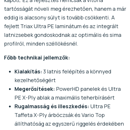
tartósságát növeli meg érezhetően, hanem a már
eddig is alacsony súlyt is tovább csökkenti. A
fejlett Triax Ultra PE laminátum és az integrált
latnizsebek gondoskodnak az optimális és sima
profilról, minden széllökésnél.
Főbb technikai jellemzők:
Kialakítás:
3 latnis felépítés a könnyed
kezelhetőségért
Megerősítések:
PowerHD panelek és Ultra
PE X-Ply ablak a maximális teherbírásért
Rugalmasság és illeszkedés:
Ultra PE
Taffeta X-Ply árbóczsák és Vario Top
állíthatóság az egyszerű riggelés érdekében