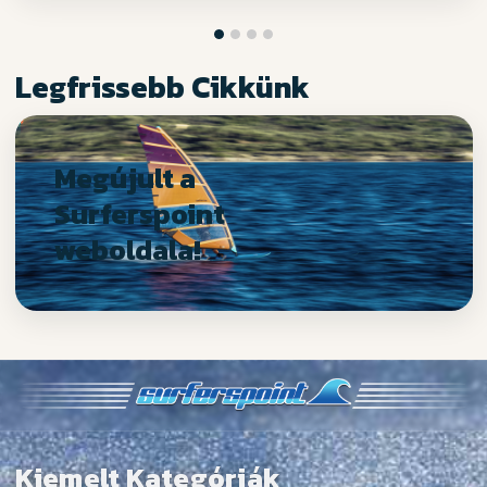
Legfrissebb Cikkünk
Megújult a
Surferspoint
weboldala!
Kiemelt Kategóriák