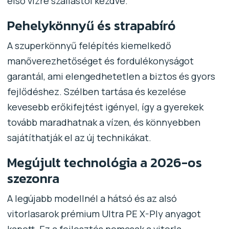
első vízre szállástól kezdve.
Pehelykönnyű és strapabíró
A szuperkönnyű felépítés kiemelkedő
manőverezhetőséget és fordulékonyságot
garantál, ami elengedhetetlen a biztos és gyors
fejlődéshez. Szélben tartása és kezelése
kevesebb erőkifejtést igényel, így a gyerekek
tovább maradhatnak a vízen, és könnyebben
sajátíthatják el az új technikákat.
Megújult technológia a 2026-os
szezonra
A legújabb modellnél a hátsó és az alsó
vitorlasarok prémium Ultra PE X-Ply anyagot
kapott. Ez a fejlesztés nemcsak a vitorla