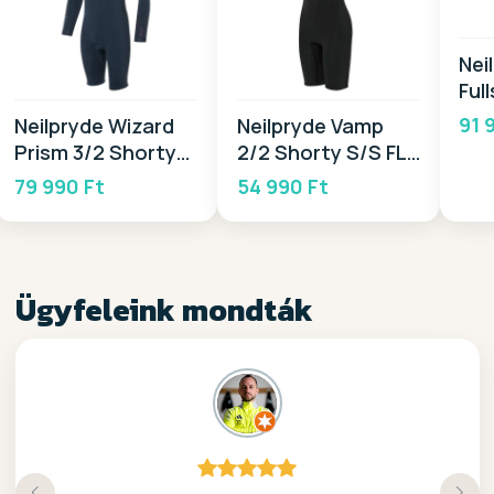
Nei
Ful
20
91 
Neilpryde Wizard
Neilpryde Vamp
Prism 3/2 Shorty
2/2 Shorty S/S FL
L/S 2026
BZ 2026
79 990 Ft
54 990 Ft
Ügyfeleink mondták