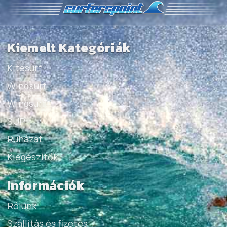
Kiemelt Kategóriák
Kitesurf
Windsurf
Wingsurf
SUP
Ruházat
Kiegészítők
Információk
Rólunk
Szállítás és fizetés