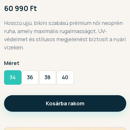
60 990 Ft
Hosszú ujjú, bikini szabású prémium női neoprén
ruha, amely maximális rugalmasságot, UV-
védelmet és stílusos megjelenést biztosít a nyári
vizeken.
Méret
34
36
38
40
Kosárba rakom