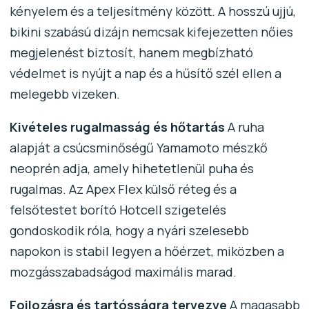
kényelem és a teljesítmény között. A hosszú ujjú,
bikini szabású dizájn nemcsak kifejezetten nőies
megjelenést biztosít, hanem megbízható
védelmet is nyújt a nap és a hűsítő szél ellen a
melegebb vizeken.
Kivételes rugalmasság és hőtartás
A ruha
alapját a csúcsminőségű Yamamoto mészkő
neoprén adja, amely hihetetlenül puha és
rugalmas. Az Apex Flex külső réteg és a
felsőtestet borító Hotcell szigetelés
gondoskodik róla, hogy a nyári szelesebb
napokon is stabil legyen a hőérzet, miközben a
mozgásszabadságod maximális marad.
Foilozásra és tartósságra tervezve
A magasabb