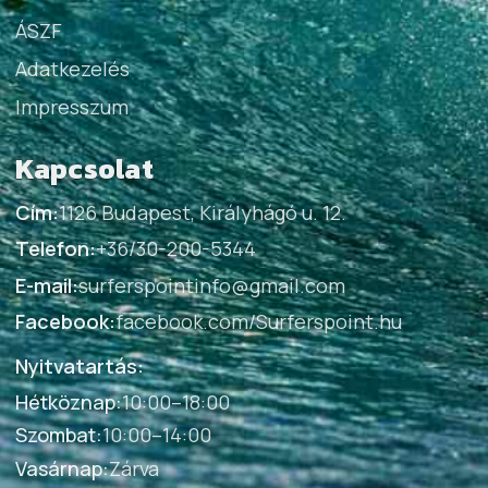
ÁSZF
Adatkezelés
Impresszum
Kapcsolat
Cím:
1126 Budapest, Királyhágó u. 12.
Telefon:
+36/30-200-5344
E-mail:
surferspointinfo@gmail.com
Facebook:
facebook.com/Surferspoint.hu
Nyitvatartás:
Hétköznap
:
10:00–18:00
Szombat
:
10:00–14:00
Vasárnap
:
Zárva